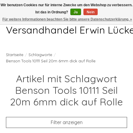
Wir benutzen Cookies nur für interne Zwecke um den Webshop zu verbessern.
Ist das in Ordnung?
Ja
Nein
Telefon 04407 715872 MO-DO 7.00-17.00Uhr FR 7.00-13.00Uhr
Für weitere Informationen beachten Sie bitte unsere Datenschutzerklärung. »
Versandhandel Erwin Lück
Startseite
/
Schlagworte
/
Benson Tools 10111 Seil 20m 6mm dick auf Rolle
Artikel mit Schlagwort
Benson Tools 10111 Seil
20m 6mm dick auf Rolle
Filter anzeigen