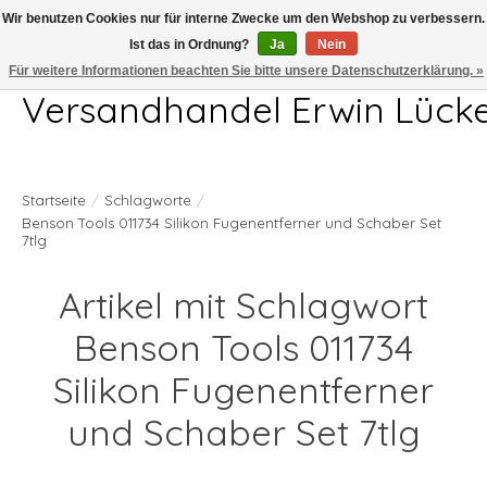
Wir benutzen Cookies nur für interne Zwecke um den Webshop zu verbessern.
Ist das in Ordnung?
Ja
Nein
Telefon 04407 715872 MO-DO 7.00-17.00Uhr FR 7.00-13.00Uhr
Für weitere Informationen beachten Sie bitte unsere Datenschutzerklärung. »
Versandhandel Erwin Lück
Startseite
/
Schlagworte
/
Benson Tools 011734 Silikon Fugenentferner und Schaber Set
7tlg
Artikel mit Schlagwort
Benson Tools 011734
Silikon Fugenentferner
und Schaber Set 7tlg