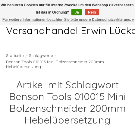
Wir benutzen Cookies nur für interne Zwecke um den Webshop zu verbessern.
Ist das in Ordnung?
Ja
Nein
Telefon 04407 715872 MO-DO 7.00-17.00Uhr FR 7.00-13.00Uhr
Für weitere Informationen beachten Sie bitte unsere Datenschutzerklärung. »
Versandhandel Erwin Lück
Startseite
/
Schlagworte
/
Benson Tools 010015 Mini Bolzenschneider 200mm
Hebelübersetzung
Artikel mit Schlagwort
Benson Tools 010015 Mini
Bolzenschneider 200mm
Hebelübersetzung