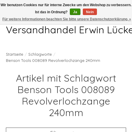
Wir benutzen Cookies nur für interne Zwecke um den Webshop zu verbessern.
Ist das in Ordnung?
Ja
Nein
Telefon 04407 715872 MO-DO 7.00-17.00Uhr FR 7.00-13.00Uhr
Für weitere Informationen beachten Sie bitte unsere Datenschutzerklärung. »
Versandhandel Erwin Lück
Startseite
/
Schlagworte
/
Benson Tools 008089 Revolverlochzange 240mm
Artikel mit Schlagwort
Benson Tools 008089
Revolverlochzange
240mm