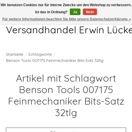
Wir benutzen Cookies nur für interne Zwecke um den Webshop zu verbessern.
Ist das in Ordnung?
Ja
Nein
Telefon 04407 715872 MO-DO 7.00-17.00Uhr FR 7.00-13.00Uhr
Für weitere Informationen beachten Sie bitte unsere Datenschutzerklärung. »
Versandhandel Erwin Lück
Startseite
/
Schlagworte
/
Benson Tools 007175 Feinmechaniker Bits-Satz 32tlg
Artikel mit Schlagwort
Benson Tools 007175
Feinmechaniker Bits-Satz
32tlg