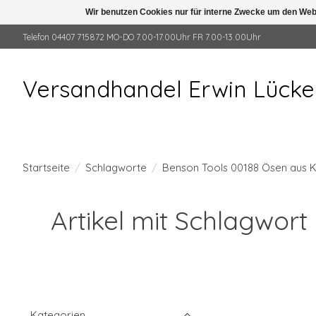
Wir benutzen Cookies nur für interne Zwecke um den Web
Telefon 04407 715872 MO-DO 7.00-17.00Uhr FR 7.00-13.00Uhr
Versandhandel Erwin Lück
Startseite
/
Schlagworte
/
Benson Tools 00188 Ösen aus Ku
Artikel mit Schlagwort
Kategorien