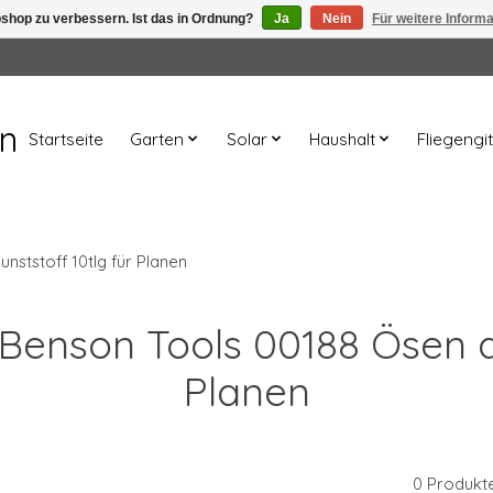
shop zu verbessern. Ist das in Ordnung?
Ja
Nein
Für weitere Inform
en
Startseite
Garten
Solar
Haushalt
Fliegengit
nststoff 10tlg für Planen
 Benson Tools 00188 Ösen a
Planen
0 Produkt