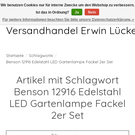
Wir benutzen Cookies nur für interne Zwecke um den Webshop zu verbessern.
Ist das in Ordnung?
Ja
Nein
Telefon 04407 715872 MO-DO 7.00-17.00Uhr FR 7.00-13.00Uhr
Für weitere Informationen beachten Sie bitte unsere Datenschutzerklärung. »
Versandhandel Erwin Lück
Startseite
/
Schlagworte
/
Benson 12916 Edelstahl LED Gartenlampe Fackel 2er Set
Artikel mit Schlagwort
Benson 12916 Edelstahl
LED Gartenlampe Fackel
2er Set