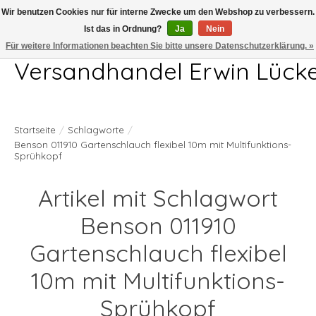
Wir benutzen Cookies nur für interne Zwecke um den Webshop zu verbessern.
Ist das in Ordnung?
Ja
Nein
Telefon 04407 715872 MO-DO 7.00-17.00Uhr FR 7.00-13.00Uhr
Für weitere Informationen beachten Sie bitte unsere Datenschutzerklärung. »
Versandhandel Erwin Lück
Startseite
/
Schlagworte
/
Benson 011910 Gartenschlauch flexibel 10m mit Multifunktions-
Sprühkopf
Artikel mit Schlagwort
Benson 011910
Gartenschlauch flexibel
10m mit Multifunktions-
Sprühkopf