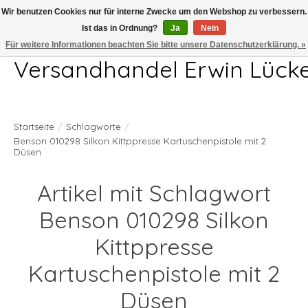
Wir benutzen Cookies nur für interne Zwecke um den Webshop zu verbessern.
Ist das in Ordnung?
Ja
Nein
Telefon 04407 715872 MO-DO 7.00-17.00Uhr FR 7.00-13.00Uhr
Für weitere Informationen beachten Sie bitte unsere Datenschutzerklärung. »
Versandhandel Erwin Lück
Startseite
/
Schlagworte
/
Benson 010298 Silkon Kittppresse Kartuschenpistole mit 2
Düsen
Artikel mit Schlagwort
Benson 010298 Silkon
Kittppresse
Kartuschenpistole mit 2
Düsen