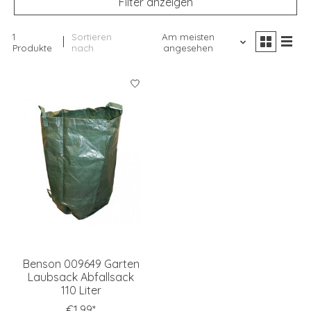
Filter anzeigen
1
Sortieren
Am meisten
Produkte
nach
angesehen
Benson 009649 Garten
Laubsack Abfallsack
110 Liter
€1,99*