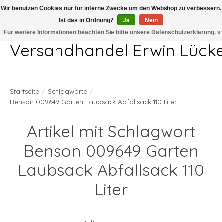
Wir benutzen Cookies nur für interne Zwecke um den Webshop zu verbessern.
Ist das in Ordnung?
Ja
Nein
Telefon 04407 715872 MO-DO 7.00-17.00Uhr FR 7.00-13.00Uhr
Für weitere Informationen beachten Sie bitte unsere Datenschutzerklärung. »
Versandhandel Erwin Lück
Startseite
/
Schlagworte
/
Benson 009649 Garten Laubsack Abfallsack 110 Liter
Artikel mit Schlagwort
Benson 009649 Garten
Laubsack Abfallsack 110
Liter