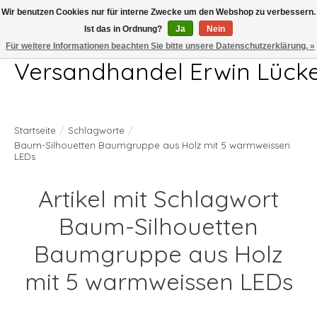
Wir benutzen Cookies nur für interne Zwecke um den Webshop zu verbessern.
Ist das in Ordnung?
Ja
Nein
Telefon 04407 715872 MO-DO 7.00-17.00Uhr FR 7.00-13.00Uhr
Für weitere Informationen beachten Sie bitte unsere Datenschutzerklärung. »
Versandhandel Erwin Lück
Startseite
/
Schlagworte
/
Baum-Silhouetten Baumgruppe aus Holz mit 5 warmweissen
LEDs
Artikel mit Schlagwort
Baum-Silhouetten
Baumgruppe aus Holz
mit 5 warmweissen LEDs