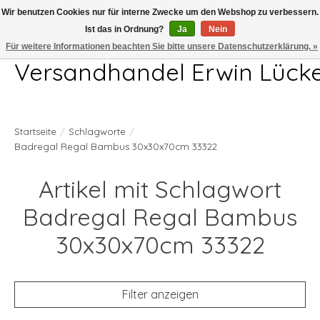
Wir benutzen Cookies nur für interne Zwecke um den Webshop zu verbessern.
Ist das in Ordnung?
Ja
Nein
Telefon 04407 715872 MO-DO 7.00-17.00Uhr FR 7.00-13.00Uhr
Für weitere Informationen beachten Sie bitte unsere Datenschutzerklärung. »
Versandhandel Erwin Lück
Startseite
/
Schlagworte
/
Badregal Regal Bambus 30x30x70cm 33322
Artikel mit Schlagwort
Badregal Regal Bambus
30x30x70cm 33322
Filter anzeigen