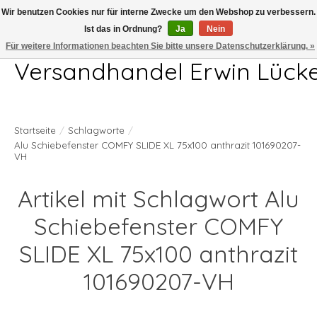
Wir benutzen Cookies nur für interne Zwecke um den Webshop zu verbessern.
Ist das in Ordnung?
Ja
Nein
Telefon 04407 715872 MO-DO 7.00-17.00Uhr FR 7.00-13.00Uhr
Für weitere Informationen beachten Sie bitte unsere Datenschutzerklärung. »
Versandhandel Erwin Lück
Startseite
/
Schlagworte
/
Alu Schiebefenster COMFY SLIDE XL 75x100 anthrazit 101690207-
VH
Artikel mit Schlagwort Alu
Schiebefenster COMFY
SLIDE XL 75x100 anthrazit
101690207-VH