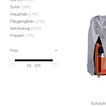
Solar
(246)
Haushalt
(1143)
Fliegengitter
(236)
Werkzeug
(629)
Freizeit
(190)
Preis
Preis – Mindestwert
Price maximum value
€
0
- €
35
Schutzhü