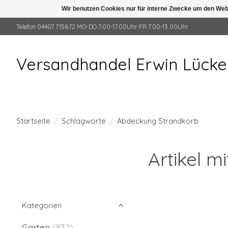
Wir benutzen Cookies nur für interne Zwecke um den Web
Telefon 04407 715872 MO-DO 7.00-17.00Uhr FR 7.00-13.00Uhr
Versandhandel Erwin Lück
Startseite
/
Schlagworte
/
Abdeckung Strandkorb
Artikel 
Kategorien
Garten
(832)