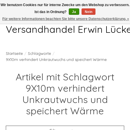
Wir benutzen Cookies nur für interne Zwecke um den Webshop zu verbessern.
Ist das in Ordnung?
Ja
Nein
Telefon 04407 715872 MO-DO 7.00-17.00Uhr FR 7.00-13.00Uhr
Für weitere Informationen beachten Sie bitte unsere Datenschutzerklärung. »
Versandhandel Erwin Lück
Startseite
/
Schlagworte
/
9X10m verhindert Unkrautwuchs und speichert Wärme
Artikel mit Schlagwort
9X10m verhindert
Unkrautwuchs und
speichert Wärme