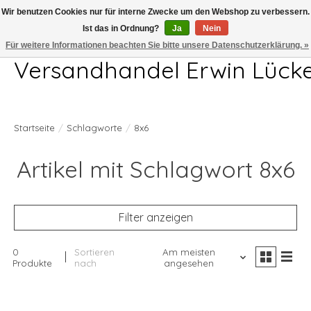
Wir benutzen Cookies nur für interne Zwecke um den Webshop zu verbessern.
Ist das in Ordnung?
Ja
Nein
Telefon 04407 715872 MO-DO 7.00-17.00Uhr FR 7.00-13.00Uhr
Für weitere Informationen beachten Sie bitte unsere Datenschutzerklärung. »
Versandhandel Erwin Lück
Startseite
/
Schlagworte
/
8x6
Artikel mit Schlagwort 8x6
Filter anzeigen
0
Sortieren
Am meisten
Produkte
nach
angesehen