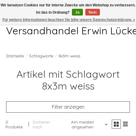
Wir benutzen Cookies nur für interne Zwecke um den Webshop zu verbessern.
Ist das in Ordnung?
Ja
Nein
Telefon 04407 715872 MO-DO 7.00-17.00Uhr FR 7.00-13.00Uhr
Für weitere Informationen beachten Sie bitte unsere Datenschutzerklärung. »
Versandhandel Erwin Lück
Startseite
/
Schlagworte
/
8x3m weiss
Artikel mit Schlagwort
8x3m weiss
Filter anzeigen
0
Sortieren
Am meisten
Produkte
nach
angesehen