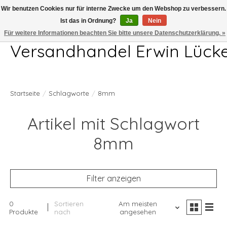
Wir benutzen Cookies nur für interne Zwecke um den Webshop zu verbessern.
Ist das in Ordnung?
Ja
Nein
Telefon 04407 715872 MO-DO 7.00-17.00Uhr FR 7.00-13.00Uhr
Für weitere Informationen beachten Sie bitte unsere Datenschutzerklärung. »
Versandhandel Erwin Lück
Startseite
/
Schlagworte
/
8mm
Artikel mit Schlagwort
8mm
Filter anzeigen
0
Sortieren
Am meisten
Produkte
nach
angesehen