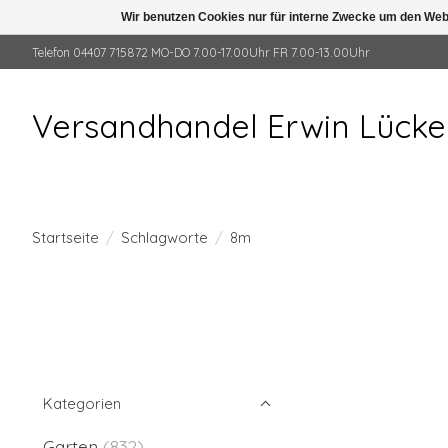
Wir benutzen Cookies nur für interne Zwecke um den Web
Telefon 04407 715872 MO-DO 7.00-17.00Uhr FR 7.00-13.00Uhr
Versandhandel Erwin Lück
Startseite
/
Schlagworte
/
8m
Kategorien
Garten
(832)