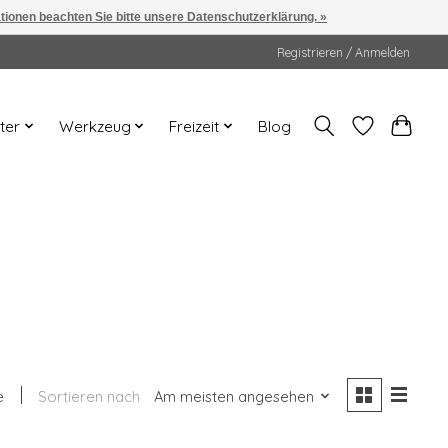
ationen beachten Sie bitte unsere Datenschutzerklärung. »
Registrieren / Anmelden
ter
Werkzeug
Freizeit
Blog
e
Sortieren nach
Am meisten angesehen