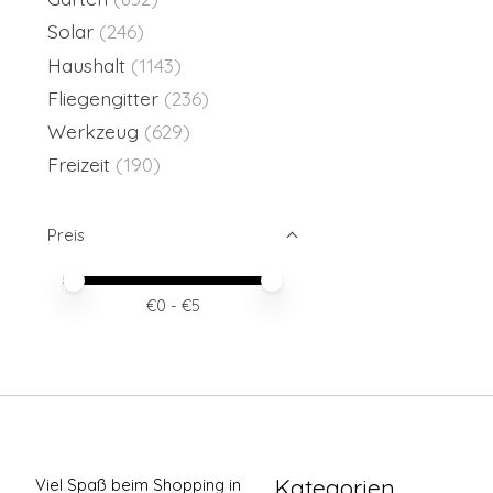
Solar
(246)
Haushalt
(1143)
Fliegengitter
(236)
Werkzeug
(629)
Freizeit
(190)
Preis
Preis – Mindestwert
Price maximum value
€
0
- €
5
Kategorien
Viel Spaß beim Shopping in