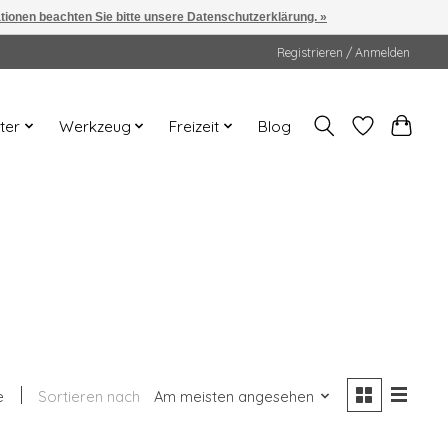
ationen beachten Sie bitte unsere Datenschutzerklärung. »
Registrieren / Anmelden
ter
Werkzeug
Freizeit
Blog
e
Sortieren nach
Am meisten angesehen