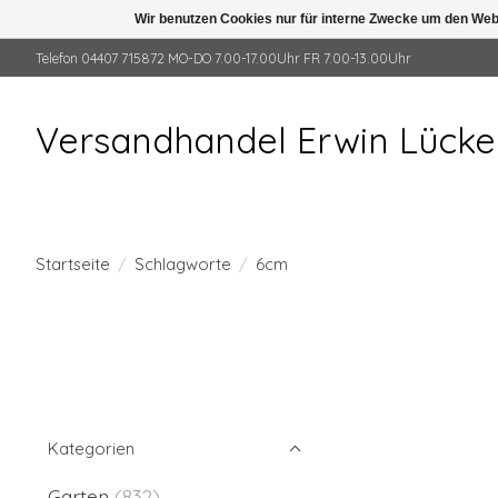
Wir benutzen Cookies nur für interne Zwecke um den Web
Telefon 04407 715872 MO-DO 7.00-17.00Uhr FR 7.00-13.00Uhr
Versandhandel Erwin Lück
Startseite
/
Schlagworte
/
6cm
Kategorien
Garten
(832)