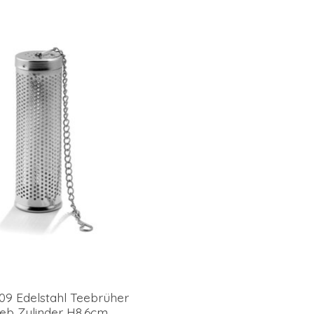
09 Edelstahl Teebrüher
ieb Zylinder H8,6cm