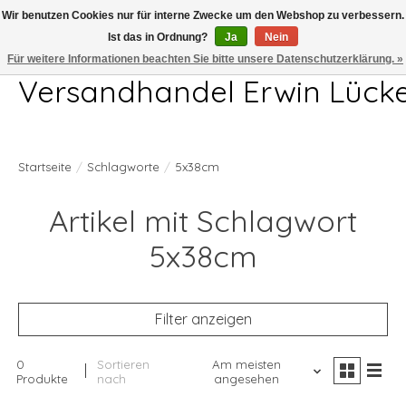
Wir benutzen Cookies nur für interne Zwecke um den Webshop zu verbessern.
Ist das in Ordnung?
Ja
Nein
Telefon 04407 715872 MO-DO 7.00-17.00Uhr FR 7.00-13.00Uhr
Für weitere Informationen beachten Sie bitte unsere Datenschutzerklärung. »
Versandhandel Erwin Lück
Startseite
/
Schlagworte
/
5x38cm
Artikel mit Schlagwort
5x38cm
Filter anzeigen
0
Sortieren
Am meisten
Produkte
nach
angesehen