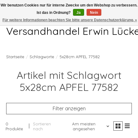
Wir benutzen Cookies nur für interne Zwecke um den Webshop zu verbessern.
Ist das in Ordnung?
Ja
Nein
Telefon 04407 715872 MO-DO 7.00-17.00Uhr FR 7.00-13.00Uhr
Für weitere Informationen beachten Sie bitte unsere Datenschutzerklärung. »
Versandhandel Erwin Lück
Startseite
/
Schlagworte
/
5x28cm APFEL 77582
Artikel mit Schlagwort
5x28cm APFEL 77582
Filter anzeigen
0
Sortieren
Am meisten
Produkte
nach
angesehen