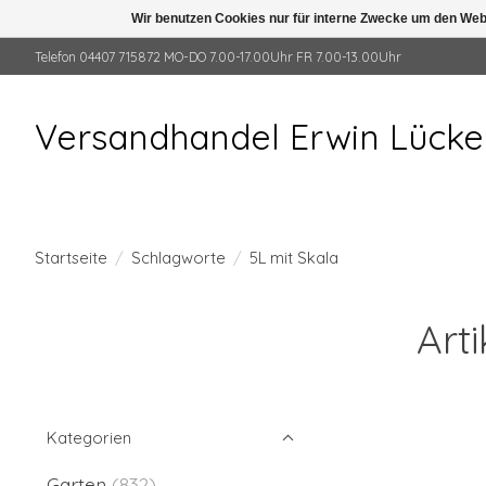
Wir benutzen Cookies nur für interne Zwecke um den Web
Telefon 04407 715872 MO-DO 7.00-17.00Uhr FR 7.00-13.00Uhr
Versandhandel Erwin Lück
Startseite
/
Schlagworte
/
5L mit Skala
Art
Kategorien
Garten
(832)