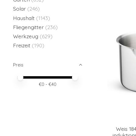
Solar
(246)
Haushalt
(1143)
Fliegengitter
(236)
Werkzeug
(629)
Freizeit
(190)
Preis
Preis – Mindestwert
Price maximum value
€
0
- €
40
Weis 184
induktion