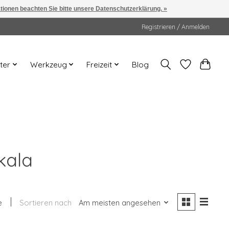
ationen beachten Sie bitte unsere Datenschutzerklärung. »
Registrieren / Anmelden
ter
Werkzeug
Freizeit
Blog
kala
e
Sortieren nach
Am meisten angesehen