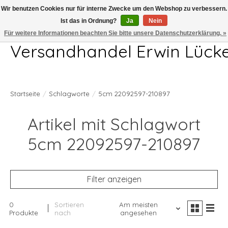
Wir benutzen Cookies nur für interne Zwecke um den Webshop zu verbessern.
Ist das in Ordnung?
Ja
Nein
Telefon 04407 715872 MO-DO 7.00-17.00Uhr FR 7.00-13.00Uhr
Für weitere Informationen beachten Sie bitte unsere Datenschutzerklärung. »
Versandhandel Erwin Lück
Startseite
/
Schlagworte
/
5cm 22092597-210897
Artikel mit Schlagwort
5cm 22092597-210897
Filter anzeigen
0
Sortieren
Am meisten
Produkte
nach
angesehen