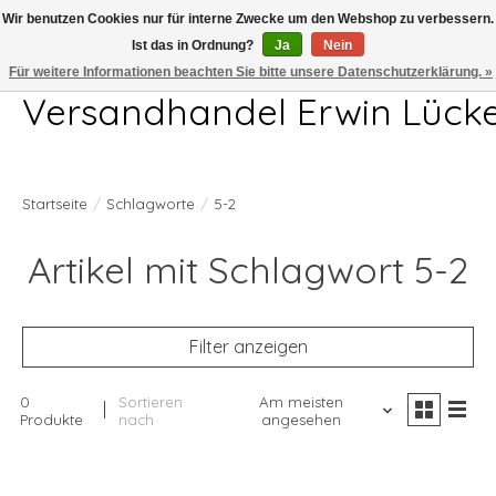
Wir benutzen Cookies nur für interne Zwecke um den Webshop zu verbessern.
Ist das in Ordnung?
Ja
Nein
Telefon 04407 715872 MO-DO 7.00-17.00Uhr FR 7.00-13.00Uhr
Für weitere Informationen beachten Sie bitte unsere Datenschutzerklärung. »
Versandhandel Erwin Lück
Startseite
/
Schlagworte
/
5-2
Artikel mit Schlagwort 5-2
Filter anzeigen
0
Sortieren
Am meisten
Produkte
nach
angesehen