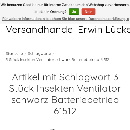
Wir benutzen Cookies nur für interne Zwecke um den Webshop zu verbessern.
Ist das in Ordnung?
Ja
Nein
Telefon 04407 715872 MO-DO 7.00-17.00Uhr FR 7.00-13.00Uhr
Für weitere Informationen beachten Sie bitte unsere Datenschutzerklärung. »
Versandhandel Erwin Lück
Startseite
/
Schlagworte
/
3 Stück Insekten Ventilator schwarz Batteriebetrieb 61512
Artikel mit Schlagwort 3
Stück Insekten Ventilator
schwarz Batteriebetrieb
61512