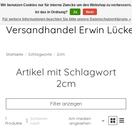
Wir benutzen Cookies nur für interne Zwecke um den Webshop zu verbessern.
Ist das in Ordnung?
Ja
Nein
Telefon 04407 715872 MO-DO 7.00-17.00Uhr FR 7.00-13.00Uhr
Für weitere Informationen beachten Sie bitte unsere Datenschutzerklärung. »
Versandhandel Erwin Lück
Startseite
/
Schlagworte
/
2cm
Artikel mit Schlagwort
2cm
Filter anzeigen
1
Sortieren
Am meisten
Produkte
nach
angesehen