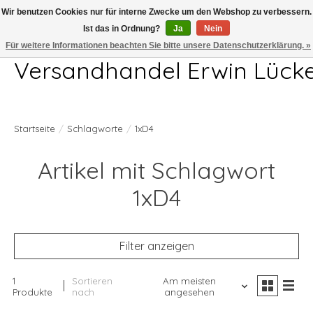
Wir benutzen Cookies nur für interne Zwecke um den Webshop zu verbessern.
Ist das in Ordnung?
Ja
Nein
Telefon 04407 715872 MO-DO 7.00-17.00Uhr FR 7.00-13.00Uhr
Für weitere Informationen beachten Sie bitte unsere Datenschutzerklärung. »
Versandhandel Erwin Lück
Startseite
/
Schlagworte
/
1xD4
Artikel mit Schlagwort
1xD4
Filter anzeigen
1
Sortieren
Am meisten
Produkte
nach
angesehen