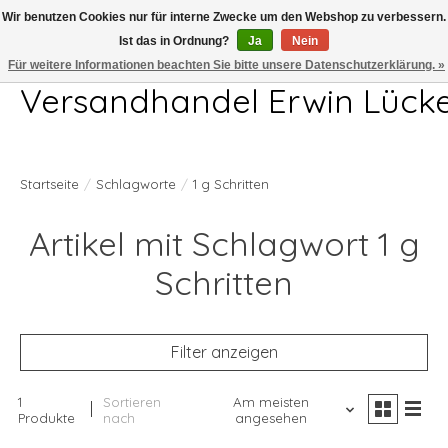
Wir benutzen Cookies nur für interne Zwecke um den Webshop zu verbessern.
Ist das in Ordnung?
Ja
Nein
Telefon 04407 715872 MO-DO 7.00-17.00Uhr FR 7.00-13.00Uhr
Für weitere Informationen beachten Sie bitte unsere Datenschutzerklärung. »
Versandhandel Erwin Lück
Startseite
/
Schlagworte
/
1 g Schritten
Artikel mit Schlagwort 1 g
Schritten
Filter anzeigen
1
Sortieren
Am meisten
Produkte
nach
angesehen