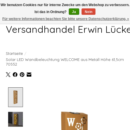
Wir benutzen Cookies nur für interne Zwecke um den Webshop zu verbessern.
Ist das in Ordnung?
Ja
Nein
Telefon 04407 715872 MO-DO 7.00-17.00Uhr FR 7.00-13.00Uhr
Für weitere Informationen beachten Sie bitte unsere Datenschutzerklärung. »
Versandhandel Erwin Lück
Startseite
/
Solar LED Wandbeleuchtung WELCOME aus Metall Höhe 61,5cm
70552
Product image slideshow Items