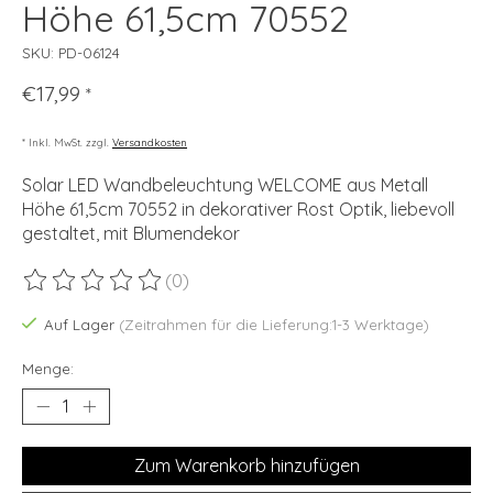
Höhe 61,5cm 70552
SKU: PD-06124
€17,99
*
* Inkl. MwSt. zzgl.
Versandkosten
Solar LED Wandbeleuchtung WELCOME aus Metall
Höhe 61,5cm 70552 in dekorativer Rost Optik, liebevoll
gestaltet, mit Blumendekor
(0)
Die Bewertung dieses Produkts ist
0
von 5
Auf Lager
(Zeitrahmen für die Lieferung:1-3 Werktage)
Menge:
Zum Warenkorb hinzufügen