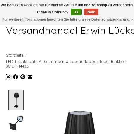
Wir benutzen Cookies nur für interne Zwecke um den Webshop zu verbessern.
Ist das in Ordnung?
Ja
Nein
Telefon 04407 715872 MO-DO 7.00-17.00Uhr FR 7.00-13.00Uhr
Für weitere Informationen beachten Sie bitte unsere Datenschutzerklärung. »
Versandhandel Erwin Lück
Startseite
/
LED Tischleuchte Alu dimmbar wiederaufladbar Touchfunktion
38 cm 14433
Product image slideshow Items