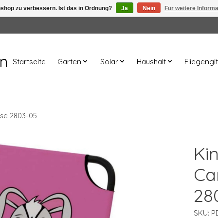
shop zu verbessern. Ist das in Ordnung?
Ja
Nein
Für weitere Inform
en
Startseite
Garten
Solar
Haushalt
Fliegengit
ase 2803-05
Ki
Ca
28
SKU: P