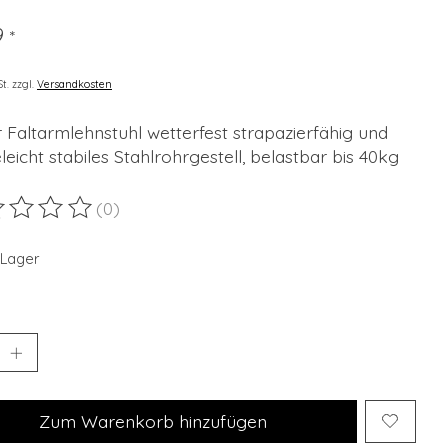
9
*
St. zzgl.
Versandkosten
 Faltarmlehnstuhl wetterfest strapazierfähig und
leicht stabiles Stahlrohrgestell, belastbar bis 40kg
(0)
ewertung dieses Produkts ist
0
von 5
 Lager
Zum Warenkorb hinzufügen