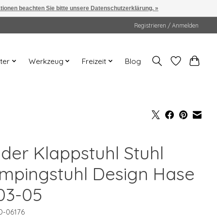
ationen beachten Sie bitte unsere Datenschutzerklärung. »
Registrieren / Anmelden
ter
Werkzeug
Freizeit
Blog
nder Klappstuhl Stuhl
mpingstuhl Design Hase
03-05
D-06176