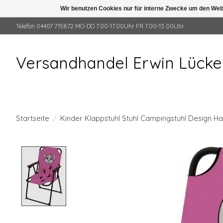
Wir benutzen Cookies nur für interne Zwecke um den Web
Telefon 04407 715872 MO-DO 7.00-17.00Uhr FR 7.00-13.00Uhr
Versandhandel Erwin Lück
Startseite
/
Kinder Klappstuhl Stuhl Campingstuhl Design H
Product image slideshow Items