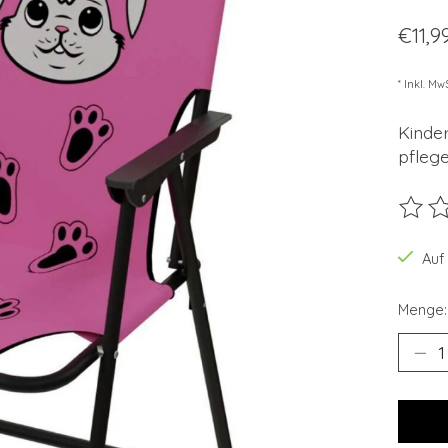
€11,9
* Inkl. Mw
Kinder
pflege
Die B
Auf
Menge: