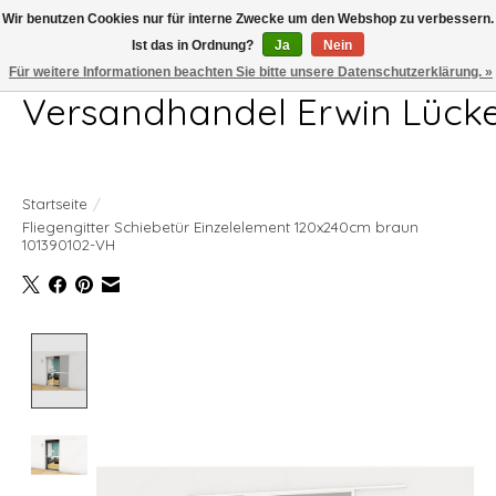
Wir benutzen Cookies nur für interne Zwecke um den Webshop zu verbessern.
Ist das in Ordnung?
Ja
Nein
Telefon 04407 715872 MO-DO 7.00-17.00Uhr FR 7.00-13.00Uhr
Für weitere Informationen beachten Sie bitte unsere Datenschutzerklärung. »
Versandhandel Erwin Lück
Startseite
/
Fliegengitter Schiebetür Einzelelement 120x240cm braun
101390102-VH
Product image slideshow Items