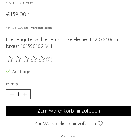
SKU: PD-05084
€139,00
*
* Inkl. MwSt. zzgl.
Versandkosten
Fliegengitter Schiebetür Einzelelement 120x240cm
braun 101390102-VH
(0)
Die Bewertung dieses Produkts ist
0
von 5
Auf Lager
Menge:
Zum Warenkorb hinzufügen
Zur Wunschliste hinzufügen
Kaufen