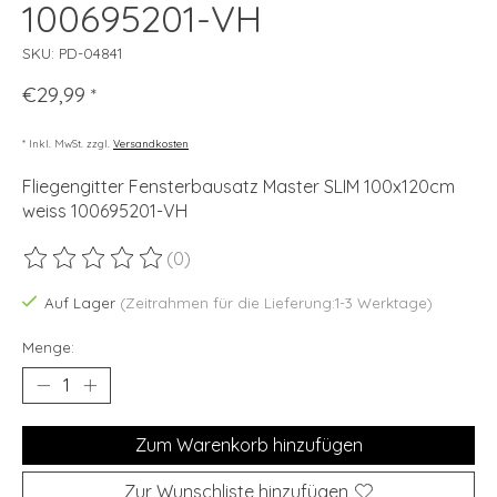
100695201-VH
SKU: PD-04841
€29,99
*
* Inkl. MwSt. zzgl.
Versandkosten
Fliegengitter Fensterbausatz Master SLIM 100x120cm
weiss 100695201-VH
(0)
Die Bewertung dieses Produkts ist
0
von 5
Auf Lager
(Zeitrahmen für die Lieferung:1-3 Werktage)
Menge:
Zum Warenkorb hinzufügen
Zur Wunschliste hinzufügen