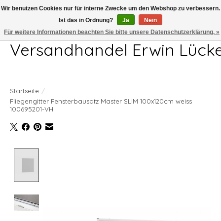
Wir benutzen Cookies nur für interne Zwecke um den Webshop zu verbessern.
Ist das in Ordnung?
Ja
Nein
Telefon 04407 715872 MO-DO 7.00-17.00Uhr FR 7.00-13.00Uhr
Für weitere Informationen beachten Sie bitte unsere Datenschutzerklärung. »
Versandhandel Erwin Lück
Startseite
/
Fliegengitter Fensterbausatz Master SLIM 100x120cm weiss
100695201-VH
Product image slideshow Items