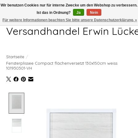
Wir benutzen Cookies nur für interne Zwecke um den Webshop zu verbessern.
Ist das in Ordnung?
Ja
Nein
Telefon 04407 715872 MO-DO 7.00-17.00Uhr FR 7.00-13.00Uhr
Für weitere Informationen beachten Sie bitte unsere Datenschutzerklärung. »
Versandhandel Erwin Lück
Startseite
/
Fensterplissee Compact flächenversetzt 130x150cm weiss
101930301-VH
Product image slideshow Items