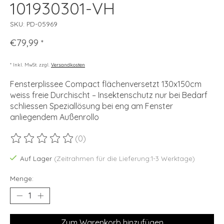
101930301-VH
SKU: PD-05969
€79,99
*
* Inkl. MwSt. zzgl.
Versandkosten
Fensterplissee Compact flächenversetzt 130x150cm
weiss freie Durchischt – Insektenschutz nur bei Bedarf
schliessen Speziallösung bei eng am Fenster
anliegendem Außenrollo
(0)
Die Bewertung dieses Produkts ist
0
von 5
Auf Lager
(Zeitrahmen für die Lieferung:1-3 Werktage)
Menge:
Zum Warenkorb hinzufügen