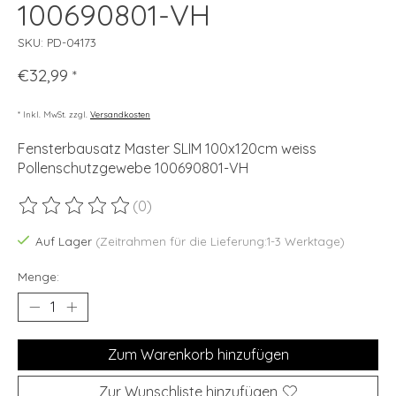
100690801-VH
SKU: PD-04173
€32,99
*
* Inkl. MwSt. zzgl.
Versandkosten
Fensterbausatz Master SLIM 100x120cm weiss
Pollenschutzgewebe 100690801-VH
(0)
Die Bewertung dieses Produkts ist
0
von 5
Auf Lager
(Zeitrahmen für die Lieferung:1-3 Werktage)
Menge:
Zum Warenkorb hinzufügen
Zur Wunschliste hinzufügen