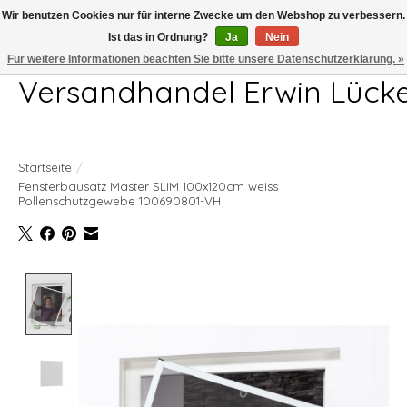
Wir benutzen Cookies nur für interne Zwecke um den Webshop zu verbessern.
Ist das in Ordnung?
Ja
Nein
Telefon 04407 715872 MO-DO 7.00-17.00Uhr FR 7.00-13.00Uhr
Für weitere Informationen beachten Sie bitte unsere Datenschutzerklärung. »
Versandhandel Erwin Lück
Startseite
/
Fensterbausatz Master SLIM 100x120cm weiss
Pollenschutzgewebe 100690801-VH
Product image slideshow Items