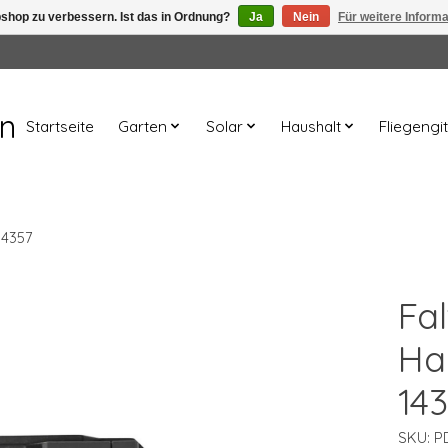
shop zu verbessern. Ist das in Ordnung?
Ja
Nein
Für weitere Inform
en
Startseite
Garten
Solar
Haushalt
Fliegengit
14357
Fa
Ha
14
SKU: P