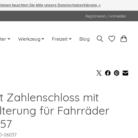
ationen beachten Sie bitte unsere Datenschutzerklärung. »
Registrieren / Anmelden
ter
Werkzeug
Freizeit
Blog
lt Zahlenschloss mit
lterung für Fahrräder
357
D-06037