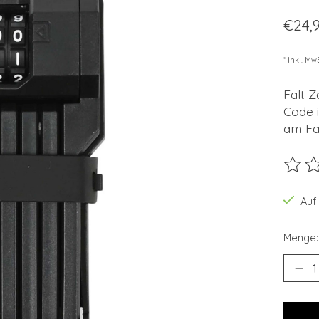
€24,
* Inkl. Mw
Falt Z
Code i
am Fa
Die B
Auf
Menge: