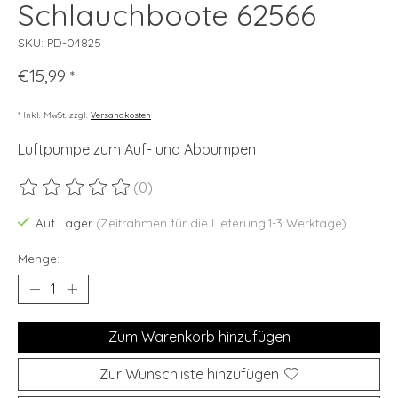
Schlauchboote 62566
SKU: PD-04825
€15,99
*
* Inkl. MwSt. zzgl.
Versandkosten
Luftpumpe zum Auf- und Abpumpen
(0)
Die Bewertung dieses Produkts ist
0
von 5
Auf Lager
(Zeitrahmen für die Lieferung:1-3 Werktage)
Menge:
Zum Warenkorb hinzufügen
Zur Wunschliste hinzufügen