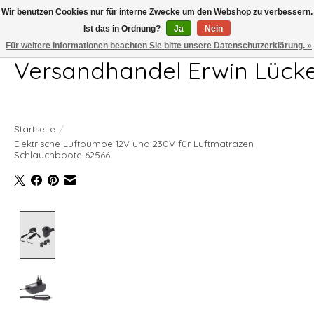
Wir benutzen Cookies nur für interne Zwecke um den Webshop zu verbessern.
Ist das in Ordnung?
Ja
Nein
Telefon 04407 715872 MO-DO 7.00-17.00Uhr FR 7.00-13.00Uhr
Für weitere Informationen beachten Sie bitte unsere Datenschutzerklärung. »
Versandhandel Erwin Lück
Startseite
/
Elektrische Luftpumpe 12V und 230V für Luftmatrazen
Schlauchboote 62566
Product image slideshow Items