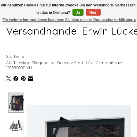
Wir benutzen Cookies nur für interne Zwecke um den Webshop zu verbessern.
Ist das in Ordnung?
Ja
Nein
Telefon 04407 715872 MO-DO 7.00-17.00Uhr FR 7.00-13.00Uhr
Für weitere Informationen beachten Sie bitte unsere Datenschutzerklärung. »
Versandhandel Erwin Lück
Startseite
/
Alu Teleskop Fliegengitter Bausatz Start 120x140cm anthrazit
101590107-VH
Product image slideshow Items