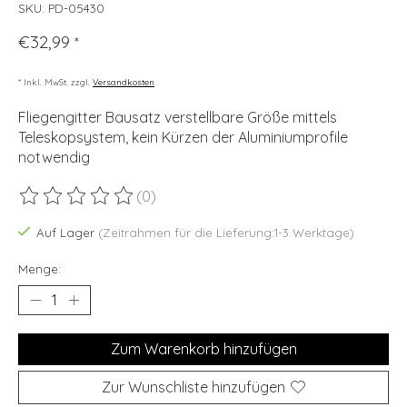
SKU: PD-05430
€32,99
*
* Inkl. MwSt. zzgl.
Versandkosten
Fliegengitter Bausatz verstellbare Größe mittels
Teleskopsystem, kein Kürzen der Aluminiumprofile
notwendig
(0)
Die Bewertung dieses Produkts ist
0
von 5
Auf Lager
(Zeitrahmen für die Lieferung:1-3 Werktage)
Menge:
Zum Warenkorb hinzufügen
Zur Wunschliste hinzufügen