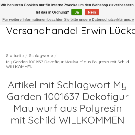
Wir benutzen Cookies nur für interne Zwecke um den Webshop zu verbessern.
Ist das in Ordnung?
Ja
Nein
Telefon 04407 715872 MO-DO 7.00-17.00Uhr FR 7.00-13.00Uhr
Für weitere Informationen beachten Sie bitte unsere Datenschutzerklärung. »
Versandhandel Erwin Lück
Startseite
/
Schlagworte
/
My Garden 1001637 Dekofigur Maulwurf aus Polyresin mit Schild
WILLKOMMEN
Artikel mit Schlagwort My
Garden 1001637 Dekofigur
Maulwurf aus Polyresin
mit Schild WILLKOMMEN