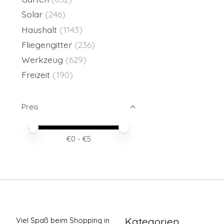
Solar
(246)
Haushalt
(1143)
Fliegengitter
(236)
Werkzeug
(629)
Freizeit
(190)
Preis
Preis – Mindestwert
Price maximum value
€
0
- €
5
Kategorien
Viel Spaß beim Shopping in