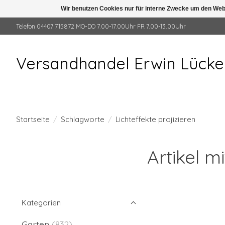
Wir benutzen Cookies nur für interne Zwecke um den Web
Telefon 04407 715872 MO-DO 7.00-17.00Uhr FR 7.00-13.00Uhr
Versandhandel Erwin Lück
Startseite
/
Schlagworte
/
Lichteffekte projizieren
Artikel m
Kategorien
Garten
(832)