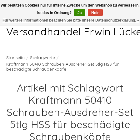
Wir benutzen Cookies nur für interne Zwecke um den Webshop zu verbessern.
Ist das in Ordnung?
Ja
Nein
Telefon 04407 715872 MO-DO 7.00-17.00Uhr FR 7.00-13.00Uhr
Für weitere Informationen beachten Sie bitte unsere Datenschutzerklärung. »
Versandhandel Erwin Lück
Startseite
/
Schlagworte
/
Kraftmann 50410 Schrauben-Ausdreher-Set 5tlg HSS für
beschädigte Schraubenköpfe
Artikel mit Schlagwort
Kraftmann 50410
Schrauben-Ausdreher-Set
5tlg HSS für beschädigte
Schraubenköpfe