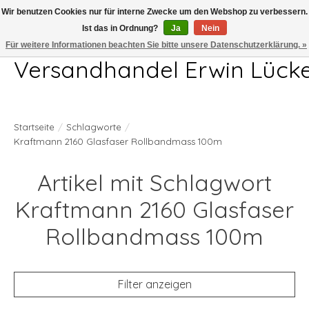
Wir benutzen Cookies nur für interne Zwecke um den Webshop zu verbessern.
Ist das in Ordnung?
Ja
Nein
Telefon 04407 715872 MO-DO 7.00-17.00Uhr FR 7.00-13.00Uhr
Für weitere Informationen beachten Sie bitte unsere Datenschutzerklärung. »
Versandhandel Erwin Lück
Startseite
/
Schlagworte
/
Kraftmann 2160 Glasfaser Rollbandmass 100m
Artikel mit Schlagwort
Kraftmann 2160 Glasfaser
Rollbandmass 100m
Filter anzeigen