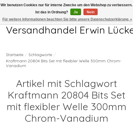
Wir benutzen Cookies nur für interne Zwecke um den Webshop zu verbessern.
Ist das in Ordnung?
Ja
Nein
Telefon 04407 715872 MO-DO 7.00-17.00Uhr FR 7.00-13.00Uhr
Für weitere Informationen beachten Sie bitte unsere Datenschutzerklärung. »
Versandhandel Erwin Lück
Startseite
/
Schlagworte
/
Kraftmann 20804 Bits Set mit flexibler Welle 300mm Chrom-
Vanadium
Artikel mit Schlagwort
Kraftmann 20804 Bits Set
mit flexibler Welle 300mm
Chrom-Vanadium