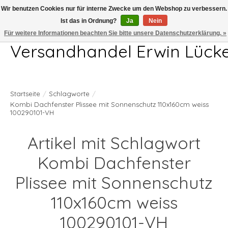
Wir benutzen Cookies nur für interne Zwecke um den Webshop zu verbessern.
Ist das in Ordnung?
Ja
Nein
Telefon 04407 715872 MO-DO 7.00-17.00Uhr FR 7.00-13.00Uhr
Für weitere Informationen beachten Sie bitte unsere Datenschutzerklärung. »
Versandhandel Erwin Lück
Startseite
/
Schlagworte
/
Kombi Dachfenster Plissee mit Sonnenschutz 110x160cm weiss
100290101-VH
Artikel mit Schlagwort
Kombi Dachfenster
Plissee mit Sonnenschutz
110x160cm weiss
100290101-VH