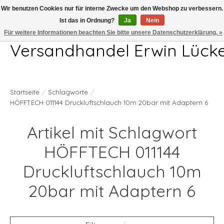
Wir benutzen Cookies nur für interne Zwecke um den Webshop zu verbessern.
Ist das in Ordnung?
Ja
Nein
Telefon 04407 715872 MO-DO 7.00-17.00Uhr FR 7.00-13.00Uhr
Für weitere Informationen beachten Sie bitte unsere Datenschutzerklärung. »
Versandhandel Erwin Lück
Startseite
/
Schlagworte
/
HÖFFTECH 011144 Druckluftschlauch 10m 20bar mit Adaptern 6
Artikel mit Schlagwort
HÖFFTECH 011144
Druckluftschlauch 10m
20bar mit Adaptern 6