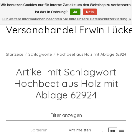
Wir benutzen Cookies nur für interne Zwecke um den Webshop zu verbessern.
Ist das in Ordnung?
Ja
Nein
Telefon 04407 715872 MO-DO 7.00-17.00Uhr FR 7.00-13.00Uhr
Für weitere Informationen beachten Sie bitte unsere Datenschutzerklärung. »
Versandhandel Erwin Lück
Startseite
/
Schlagworte
/
Hochbeet aus Holz mit Ablage 62924
Artikel mit Schlagwort
Hochbeet aus Holz mit
Ablage 62924
Filter anzeigen
1
Sortieren
Am meisten