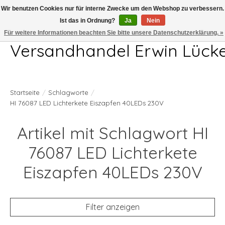
Wir benutzen Cookies nur für interne Zwecke um den Webshop zu verbessern.
Ist das in Ordnung?
Ja
Nein
Telefon 04407 715872 MO-DO 7.00-17.00Uhr FR 7.00-13.00Uhr
Für weitere Informationen beachten Sie bitte unsere Datenschutzerklärung. »
Versandhandel Erwin Lück
Startseite
/
Schlagworte
/
HI 76087 LED Lichterkete Eiszapfen 40LEDs 230V
Artikel mit Schlagwort HI
76087 LED Lichterkete
Eiszapfen 40LEDs 230V
Filter anzeigen