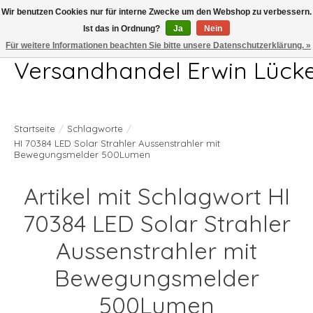
Wir benutzen Cookies nur für interne Zwecke um den Webshop zu verbessern.
Ist das in Ordnung?
Ja
Nein
Telefon 04407 715872 MO-DO 7.00-17.00Uhr FR 7.00-13.00Uhr
Für weitere Informationen beachten Sie bitte unsere Datenschutzerklärung. »
Versandhandel Erwin Lück
Startseite
/
Schlagworte
/
HI 70384 LED Solar Strahler Aussenstrahler mit
Bewegungsmelder 500Lumen
Artikel mit Schlagwort HI
70384 LED Solar Strahler
Aussenstrahler mit
Bewegungsmelder
500Lumen