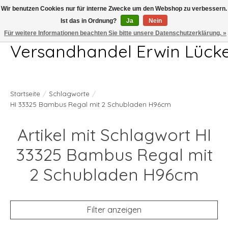
Wir benutzen Cookies nur für interne Zwecke um den Webshop zu verbessern.
Ist das in Ordnung?
Ja
Nein
Telefon 04407 715872 MO-DO 7.00-17.00Uhr FR 7.00-13.00Uhr
Für weitere Informationen beachten Sie bitte unsere Datenschutzerklärung. »
Versandhandel Erwin Lück
Startseite
/
Schlagworte
/
HI 33325 Bambus Regal mit 2 Schubladen H96cm
Artikel mit Schlagwort HI
33325 Bambus Regal mit
2 Schubladen H96cm
Filter anzeigen